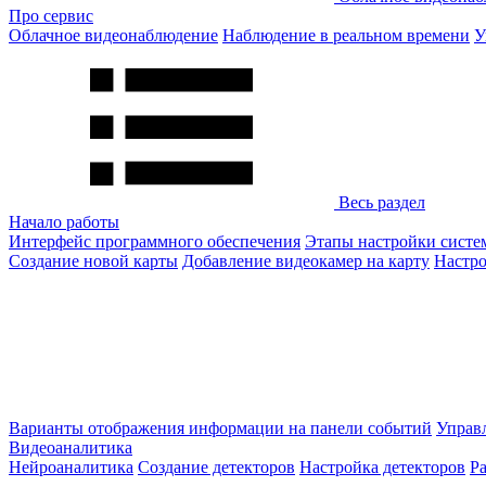
Про сервис
Облачное видеонаблюдение
Наблюдение в реальном времени
У
Весь раздел
Начало работы
Интерфейс программного обеспечения
Этапы настройки сист
Создание новой карты
Добавление видеокамер на карту
Настро
Варианты отображения информации на панели событий
Управ
Видеоаналитика
Нейроаналитика
Создание детекторов
Настройка детекторов
Р