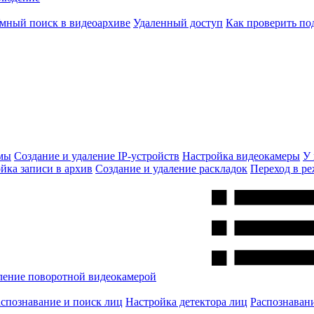
мный поиск в видеоархиве
Удаленный доступ
Как проверить по
емы
Создание и удаление IP-устройств
Настройка видеокамеры
У 
йка записи в архив
Создание и удаление раскладок
Переход в р
ление поворотной видеокамерой
аспознавание и поиск лиц
Настройка детектора лиц
Распознаван