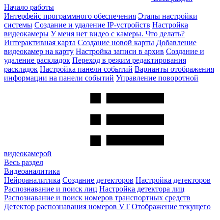
Начало работы
Интерфейс программного обеспечения
Этапы настройки
системы
Создание и удаление IP-устройств
Настройка
видеокамеры
У меня нет видео с камеры. Что делать?
Интерактивная карта
Создание новой карты
Добавление
видеокамер на карту
Настройка записи в архив
Создание и
удаление раскладок
Переход в режим редактирования
раскладок
Настройка панели событий
Варианты отображения
информации на панели событий
Управление поворотной
видеокамерой
Весь раздел
Видеоаналитика
Нейроаналитика
Создание детекторов
Настройка детекторов
Распознавание и поиск лиц
Настройка детектора лиц
Распознавание и поиск номеров транспортных средств
Детектор распознавания номеров VT
Отображение текущего