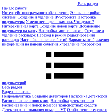
Весь раздел
Начало работы
Интерфейс программного обеспечения
Этапы настройки
системы
Создание и удаление IP-устройств
Настройка
видеокамеры
У меня нет видео с камеры. Что делать?
Интерактивная карта
Создание новой карты
Добавление
видеокамер на карту
Настройка записи в архив
Создание и
удаление раскладок
Переход в режим редактирования
раскладок
Настройка панели событий
Варианты отображения
информации на панели событий
Управление поворотной
видеокамерой
Весь раздел
Видеоаналитика
Нейроаналитика
Создание детекторов
Настройка детекторов
Распознавание и поиск лиц
Настройка детектора лиц
Распознавание и поиск номеров транспортных средств
Детектор распознавания номеров VT
Отображение текущего